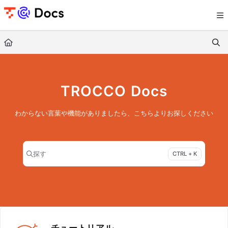
Documentation Index
Fetch the complete documentation index at:
https://documents.trocco.io/llms.tx
Use this file to discover all available pages before exploring further.
TROCCO Docs
わからない言葉や機能がありましたら、こちらよりお探しください
探す
CTRL + K
Press CTRL + K to open search